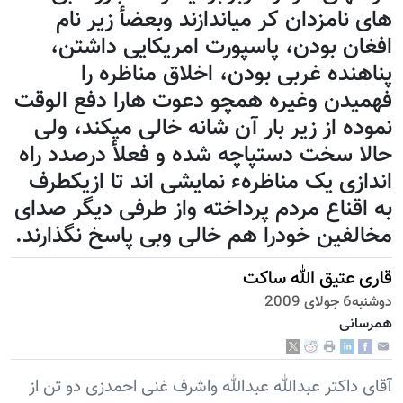
های نامزدان کر میاندازند وبعضأ زیر نام
افغان بودن، پاسپورت امریکایی داشتن،
پناهنده غربی بودن، اخلاق مناظره را
فهمیدن وغیره همچو دعوت هارا دفع الوقت
نموده از زیر بار آن شانه خالی میکند، ولی
حالا سخت دستپاچه شده و فعلأ درصدد راه
اندازی یک مناظرهء نمایشی اند تا ازیکطرف
به اقناع مردم پرداخته واز طرفی دیگر صدای
مخالفین خودرا هم خالی وبی پاسخ نگذارند.
قاری عتیق الله ساکت
دوشنبه6 جولای 2009
همرسانی
آقای داکتر عبدالله عبدالله واشرف غنی احمدزی دو تن از