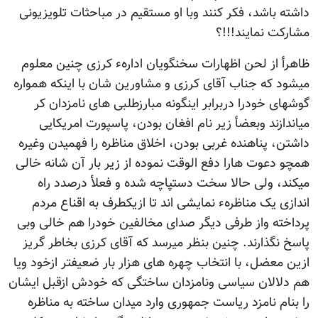
داشته باشد، فکر کنند وبا او مستقیم در مباحثات تلویزیونی
مشارکت نمایند!!!؟
ظاهرأ از لحن اظهارات سخنگویان ادارهء کرزی چنین معلوم
میشود که جناب آقای کرزی و مشاورین شان با اینکه همواره
گوشهای خودرا دربرابر اینگونه مبارزطلبی های نامزدان کر
میاندازند وبعضأ زیر نام افغان بودن، پاسپورت امریکایی
داشتن، پناهنده غربی بودن، اخلاق مناظره را فهمیدن وغیره
همچو دعوت هارا دفع الوقت نموده از زیر بار آن شانه خالی
میکند، ولی حالا سخت دستپاچه شده و فعلأ درصدد راه
اندازی یک مناظرهء نمایشی اند تا ازیکطرف به اقناع مردم
پرداخته واز طرفی دیگر صدای مخالفین خودرا هم خالی وبی
پاسخ نگذارند. چنین بنظر میرسد که آقای کرزی بخاطر گریز
ازین معضل، با انتخاب چهره های هزار بار ضعیفتر ازخود ویا
هم دلالان سیاسی ونامزدان ساختگی که خودش ازقبل ایشان
را بنام نامزد ریاست جمهوری وارد میدان ساخته به مناظره