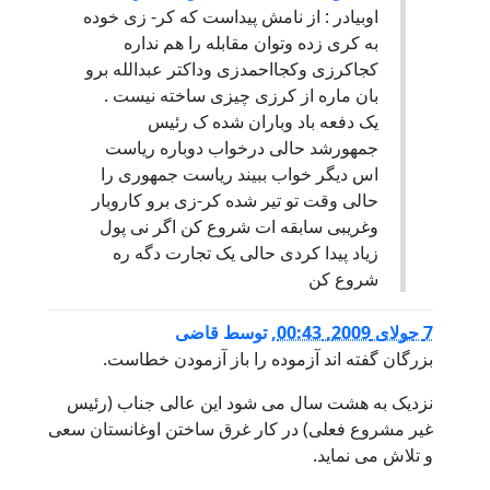
اوبیادر : از نامش پیداست که کر- زی خوده
به کری زده وتوان مقابله را هم نداره
کجاکرزی وکجااحمدزی وداکتر عبدالله برو
بان ماره از کرزی چیزی ساخته نیست .
یک دفعه باد وباران شده ک رئیس
جمهورشد حالی درخواب دوباره ریاست
اس دیگر خواب ببیند ریاست جمهوری را
حالی وقت تو تیر شده کر-زی برو کاروبار
وغریبی سابقه ات شروع کن اگر نی پول
زیاد پیدا کردی حالی یک تجارت دگه ره
شروع کن
7 جولای 2009, 00:43
,
توسط
قاضی
بزرگان گفته اند آزموده را باز آزمودن خطاست.
نزدیک به هشت سال می شود این عالی جناب (رئیس
غیر مشروع فعلی) در کار غرق ساختن اوغانستان سعی
و تلاش می نماید.