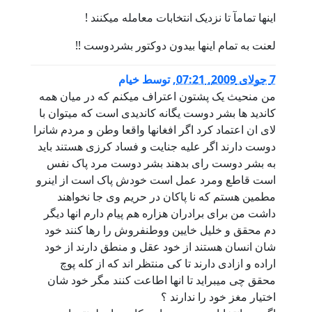
اینها تمامآ تا نزدیک انتخابات معامله میکنند !
لعنت به تمام اینها بیدون دوکتور بشردوست !!
7 جولای 2009, 07:21
,
توسط
خيام
من منحيث يک پشتون اعتراف ميکنم که در ميان همه
کانديد ها بشر دوست يگانه کانديدى است که ميتوان با
لاى ان اعتماد کرد اگر افغانها واقعا وطن و مردم شانرا
دوست دارند اگر عليه جنايت و فساد کرزى هستند بايد
به بشر دوست راى بدهند بشر دوست مرد پاک نفس
است قاطع ومرد عمل است خودش پاک است از اينرو
مطمين هستم که نا پاکان در حريم وى جا نخواهند
داشت من براى برادران هزاره هم پيام دارم انها ديگر
دم محقق و خليل خايين ووطنفروش را رها کنند خود
شان انسان هستند از خود عقل و منطق دارند از خود
اراده و ازادى دارند تا کى منتظر اند که از کله پوچ
محقق چى ميبرايد تا انها اطاعت کنند مگر خود شان
اختيار مغز خود را ندارند ؟