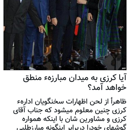
آیا کرزی به میدان مبارزهء منطق
خواهد آمد؟
ظاهرأ از لحن اظهارات سخنگویان ادارهء
کرزی چنین معلوم میشود که جناب آقای
کرزی و مشاورین شان با اینکه همواره
گوشهای خودرا دربرابر اینگونه مبارزطلبی