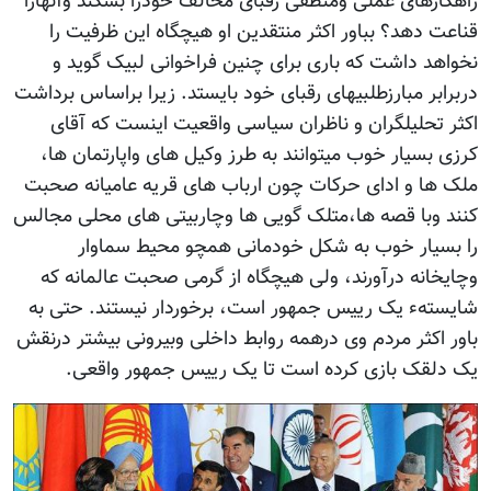
راهکارهای عملی ومنطقی رقبای مخالف خودرا بشکند وآنهارا
قناعت دهد؟ بباور اکثر منتقدین او هیچگاه این ظرفیت را
نخواهد داشت که باری برای چنین فراخوانی لبیک گوید و
دربرابر مبارزطلبیهای رقبای خود بایستد. زیرا براساس برداشت
اکثر تحلیلگران و ناظران سیاسی واقعیت اینست که آقای
کرزی بسیار خوب میتوانند به طرز وکیل های واپارتمان ها،
ملک ها و ادای حرکات چون ارباب های قریه عامیانه صحبت
کنند وبا قصه ها،متلک گویی ها وچاربیتی های محلی مجالس
را بسیار خوب به شکل خودمانی همچو محیط سماوار
وچایخانه درآورند، ولی هیچگاه از گرمی صحبت عالمانه که
شایستهء یک رییس جمهور است، برخوردار نیستند. حتی به
باور اکثر مردم وی درهمه روابط داخلی وبیرونی بیشتر درنقش
یک دلقک بازی کرده است تا یک رییس جمهور واقعی.