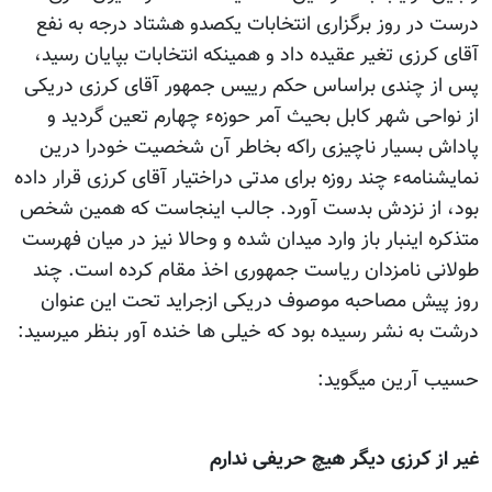
درست در روز برگزاری انتخابات یکصدو هشتاد درجه به نفع
آقای کرزی تغیر عقیده داد و همینکه انتخابات بپایان رسید،
پس از چندی براساس حکم رییس جمهور آقای کرزی دریکی
از نواحی شهر کابل بحیث آمر حوزهء چهارم تعین گردید و
پاداش بسیار ناچیزی راکه بخاطر آن شخصیت خودرا درین
نمایشنامهء چند روزه برای مدتی دراختیار آقای کرزی قرار داده
بود، از نزدش بدست آورد. جالب اینجاست که همین شخص
متذکره اینبار باز وارد میدان شده و وحالا نیز در میان فهرست
طولانی نامزدان ریاست جمهوری اخذ مقام کرده است. چند
روز پیش مصاحبه موصوف دریکی ازجراید تحت این عنوان
درشت به نشر رسیده بود که خیلی ها خنده آور بنظر میرسید:
حسیب آرین میگوید:
غیر از کرزی دیگر هیچ حریفی ندارم