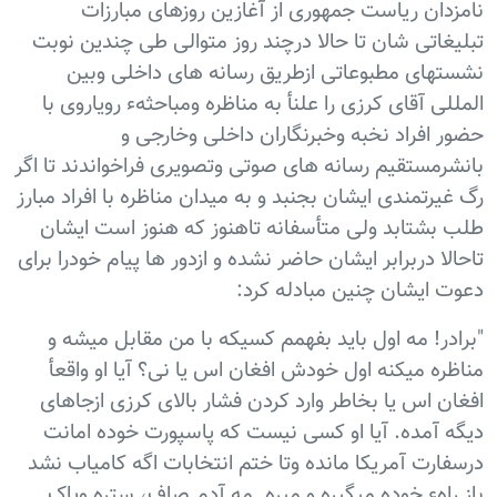
نامزدان ریاست جمهوری از آغازین روزهای مبارزات
تبلیغاتی شان تا حالا درچند روز متوالی طی چندین نوبت
نشستهای مطبوعاتی ازطریق رسانه های داخلی وبین
المللی آقای کرزی را علنأ به مناظره ومباحثهء رویاروی با
حضور افراد نخبه وخبرنگاران داخلی وخارجی و
بانشرمستقیم رسانه های صوتی وتصویری فراخواندند تا اگر
رگ غیرتمندی ایشان بجنبد و به میدان مناظره با افراد مبارز
طلب بشتابد ولی متأسفانه تاهنوز که هنوز است ایشان
تاحالا دربرابر ایشان حاضر نشده و ازدور ها پیام خودرا برای
دعوت ایشان چنین مبادله کرد:
"برادر! مه اول باید بفهمم کسیکه با من مقابل میشه و
مناظره میکنه اول خودش افغان اس یا نی؟ آیا او واقعأ
افغان اس یا بخاطر وارد کردن فشار بالای کرزی ازجاهای
دیگه آمده. آیا او کسی نیست که پاسپورت خوده امانت
درسفارت آمریکا مانده وتا ختم انتخابات اگه کامیاب نشد
باز راهء خوده میگیره و میره. مه آدم صاف، ستره وپاک