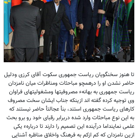
تا هنوز سخنگویان ریاست جمهوری سکوت آقای کرزی ودلیل
حاضر نشدن او را درهمچو مباحثات ومناظرات میان نامزدان
ریاست جمهوری به بهانهء مصروفیتها ومشغولیتهای فراوان
وی توجیه کرده گفته اند ازینکه جناب ایشان سخت مصروف
کارهای ریاست جمهوری استند، بنأ عجالتأ حاضر نیستند که
به این نوع مباحثات وارد شده دربرابر رقبای خود رو برو بحث
علمی نماینداما درآینده این تصمیم را دارند تا دربارهء یکی
ازین نامزدان که کم ازکم به فرهنگ واخلاق مناظره آشنایی