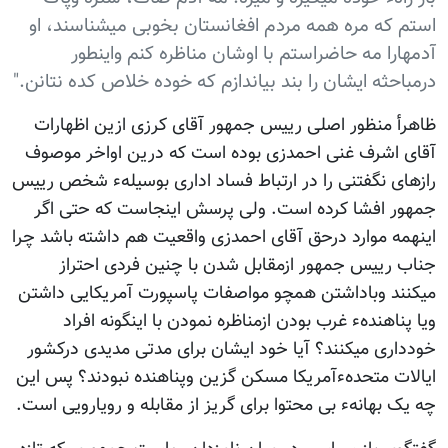
استم که مره همه مردم افغانستان بخوبی میشناسند، او
آدمهارا مه حاضراستم با اوشان مناظره کنم واینطور
درمباحثه ایشان را بند بیاندازم که خوده خلاص کده نتانن."
ظاهرأ منظور اصلی رییس جمهور آقای کرزی ازین اظهارات
آقای اشرف غنی احمدزی بوده است که درین اواخر موصوف
رازهای نگفتنی را در ارتباط فساد اداری بوسیلهء شخص رییس
جمهور افشا کرده است. ولی پرسش اینجاست که حتی اگر
اینهمه موارد درحق آقای احمدزی واقعیت هم داشته باشد چرا
جناب رییس جمهور ازمقابل شدن با چنین فردی احتراز
میکنند وباداشتن همچو مواصفات پاسپورت آمریکایی داشتن
ویا پناهندهء غرب بودن ازمناظره نمودن با اینگونه افراد
خودداری میکنند؟ آیا خود ایشان برای مدتی مدیدی درکشور
ایالات متحدهءآمریکا مسکن گزین وپناهنده نبودند؟ پس این
چه یک بهانهء بی محتوا برای گریز از مقابله و رویارویی است.