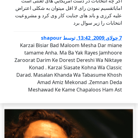
اگر چه انتخابات در دست امريکايي هاى لعنتى است
اماباتقسيم نمودن راى لا اقل ميتوان به شکلى اعتراض
عليه کرزى و باند هاى جنايت کار وى کرد و مشروعيت
انتخابات را زير سوال برد
7 جولای 2009, 13:42
,
توسط
shapour
Karzai Bisiar Bad Maloom Mesha Dar miane
tamame Anha. Ma Ba Yak Rayes Jamhoore
Zaroorat Darim Ke Dorest Dereshi Wa Niktaye
Konad . Karzai Siasate Kohna Wa Classic
Darad. Masalan Khanda Wa Tabasume Khosh
Amad Amiz Mekonad .Zemnan Deda
Meshawad Ke Kame Chapaloos Ham Ast