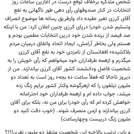
شخص متذکره برخلاف توقع درست در آغازین ساعات روز
انتخابات در کنار صندوقهای رأی دهی طور ناگهانی به نفع
آقای کرزی تغیر عقیده داد وازطریق رسانه ها موضوع انصراف
وتسلیم شدن خودرا درپای کرزی چنین اعلان کرد: من با اینکه
صد فیصد از برنده شدن خود درین انتخابات مطمین بودم و
هستم ولی بخاطر آرامش، ایجاد اتحاد واتفاق درمیان مردم
بلاکشیدهء افغانستان از نامزدی خود به نفع آقای کرزی
میگذرم و ازهمه طرفداران خود میخواهم که رأی خویش را به
شخصیت فاضل ودانشمند کشور آقای کرزی بیاندازند. من از
دیروز تاحالا که فعلأ ساعت ده بجهء روز است به تعداد دو
ملیون تیلفون را که ازهرگوشه وکنار کشور برایم زنگ زده
میشد، جواب داده ام و ازهمه طرفداران خود احترامانه
خواهش کرده ام که رأی خودرا برای من نه، بلکه برای آقای
کرزی بیاندازند و ازمن منصرف شوند. (خوب دقت کنید دو
ملیون زنگ دربیست وچهارساعت)
و باین ترتیب بالاخره این شخصیت متنفذ دو ملیون نفری!!!؟