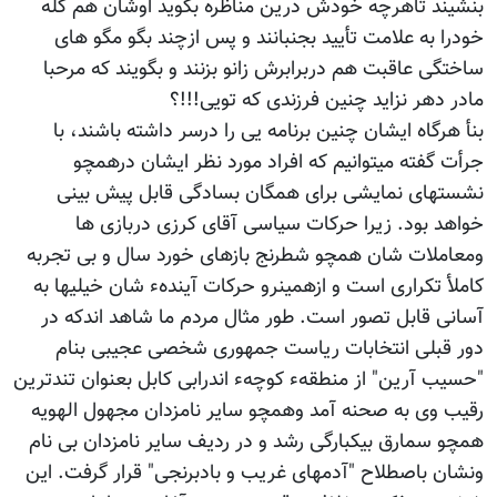
بنشیند تاهرچه خودش درین مناظره بگوید اوشان هم کله
خودرا به علامت تأیید بجنبانند و پس ازچند بگو مگو های
ساختگی عاقبت هم دربرابرش زانو بزنند و بگویند که مرحبا
مادر دهر نزاید چنین فرزندی که تویی!!!؟
بنأ هرگاه ایشان چنین برنامه یی را درسر داشته باشند، با
جرأت گفته میتوانیم که افراد مورد نظر ایشان درهمچو
نشستهای نمایشی برای همگان بسادگی قابل پیش بینی
خواهد بود. زیرا حرکات سیاسی آقای کرزی دربازی ها
ومعاملات شان همچو شطرنج بازهای خورد سال و بی تجربه
کاملأ تکراری است و ازهمینرو حرکات آیندهء شان خیلیها به
آسانی قابل تصور است. طور مثال مردم ما شاهد اندکه در
دور قبلی انتخابات ریاست جمهوری شخصی عجیبی بنام
"حسیب آرین" از منطقهء کوچهء اندرابی کابل بعنوان تندترین
رقیب وی به صحنه آمد وهمچو سایر نامزدان مجهول الهویه
همچو سمارق بیکبارگی رشد و در ردیف سایر نامزدان بی نام
ونشان باصطلاح "آدمهای غریب و بادبرنجی" قرار گرفت. این