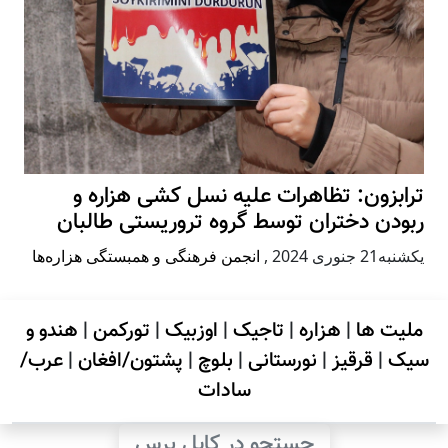
ترابزون: تظاهرات علیه نسل کشی هزاره و
ربودن دختران توسط گروه تروریستی طالبان
يكشنبه21 جنوری 2024
,
انجمن فرهنگی و همبستگی هزاره‌ها
ملیت ها
|
هزاره
|
تاجیک
|
اوزبیک
|
تورکمن
|
هندو و
سیک
|
قرقیز
|
نورستانی
|
بلوچ
|
پشتون/افغان
|
عرب/
سادات
جستجو در کابل پرس