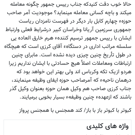
حالا خوب دقت کنیدکه جناب رییس جمهور چگونه معامله
میکند و باچه کسانی معامله مینماید؟ موجودیت آمر صاحب
حوزهء چهارم کابل بار دیگر در فهرست نامزدان ریاست
جمهوری سرزمین آریانا وخراسان کبیر درشرایط فعلی وارتباط
ایشان با رییس جمهور ترسیم کنندهء هرم خارق العاده یی
سلسله مراتب اداری در دستگاهء آقای کرزی است که هیچگاه
در طول تأریخ چنین چیزی دیده نشده است. مابرای چنین
ارتباطات ومعاملات اصلأ هیچ حسادتی با ایشان نداریم زیرا
هردو ازیک تکه وکرباس اند ولی بهتر این خواهد بود که
درهمان ناحیهء که آمرصاحب حوزه ایفای وظیفه مینمایند،
جناب کرزی صاحب هم وکیل همان حوزه بعنوان وکیل گذر
باشند که ازعهدهء چنین وظیفهء بسیار بخوبی برمیایند.
کبوتر با کبوتر باز با باز/ کند همجنس با همجنس پرواز
واژه های کلیدی