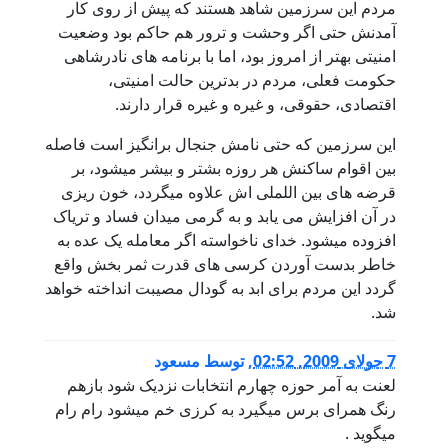
مردم این سرزمین شاهد هستند که پیش از روی کار
آمدنش حتی اگر وحشت و ترور هم حاکم بود وضعیت
امنیتی بهتر از امروز بود، اما با برنامه های نادرشاهی
حکومت فعلی، مردم در بدترین حالت امنیتی،
اقتصادی، حقوقی، و غیره و غیره قرار دارند.
این سرزمین که حتی نامش جنجال برانگیز است فاصله
بین اقوام ساکنش هر روزه بشتر و بیشر میشود، بر
قرضه های بین اللملی اش علاوه میگردد، خون ریزی
در آن افزایش می یابد و به گرمی میدان فساد و تریاک
افزوده میشود. خدای ناخواسته اگر معامله یک عده به
خاطر بدست آوردن کرسی های قدرت ثمر بخش واقع
گردد این مردم برای ابد به گودال مصیبت انداخته خواهد
شد.
7 جولای 2009, 02:52
,
توسط
مسعود
لعنت به آمر حوزه چهارم انتخابات نزدیک شود بازهم
رنگ همرای برس میگیرد به کرزی خم میشود رام رام
میگوید .