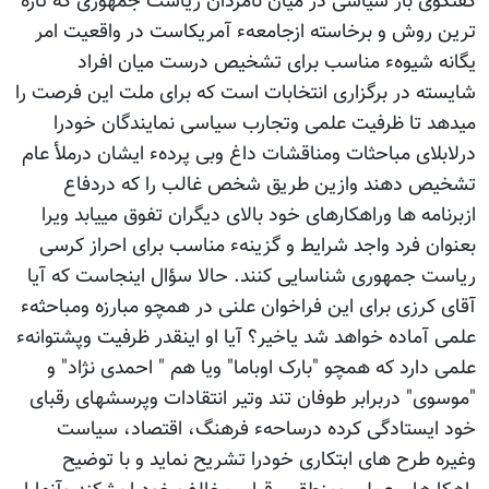
گفتگوی باز سیاسی در میان نامزدان ریاست جمهوری که تازه
ترین روش و برخاسته ازجامعهء آمریکاست در واقعیت امر
یگانه شیوهء مناسب برای تشخیص درست میان افراد
شایسته در برگزاری انتخابات است که برای ملت این فرصت را
میدهد تا ظرفیت علمی وتجارب سیاسی نمایندگان خودرا
درلابلای مباحثات ومناقشات داغ وبی پردهء ایشان درملأ عام
تشخیص دهند وازین طریق شخص غالب را که دردفاع
ازبرنامه ها وراهکارهای خود بالای دیگران تفوق مییابد ویرا
بعنوان فرد واجد شرایط و گزینهء مناسب برای احراز کرسی
ریاست جمهوری شناسایی کنند. حالا سؤال اینجاست که آیا
آقای کرزی برای این فراخوان علنی در همچو مبارزه ومباحثهء
علمی آماده خواهد شد یاخیر؟ آیا او اینقدر ظرفیت وپشتوانهء
علمی دارد که همچو "بارک اوباما" ویا هم " احمدی نژاد" و
"موسوی" دربرابر طوفان تند وتیر انتقادات وپرسشهای رقبای
خود ایستادگی کرده درساحهء فرهنگ، اقتصاد، سیاست
وغیره طرح های ابتکاری خودرا تشریح نماید و با توضیح