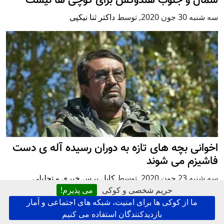
شمال و جنوب هندوکش برای کوچی ها نیست
سه شنبه 30 جون 2020
,
توسط
داکتر ثنا نیکپی
اخوانی بچه های تازه به دوران رسیده آله ی دست
فاشیزم می شوند
سه شنبه 23 جون 2020
,
توسط
کابل پرس خبری و تحلیلی
حریم شخصی و کوکی
می پذیرم!
ما از کوکی ها برای امنیت، شبکه های اجتماعی و آمار
بازدیدکنندگان استفاده می کنیم