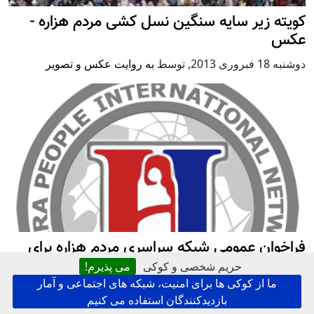
کویته زیر سایه سنگین نسل کشی مردم هزاره -
عکس
دوشنبه 18 فبروری 2013
,
توسط
به روایت عکس و تصویر
فراخوان عمومی شبکه سراسری مردم هزاره برای
اعتصاب غذا در کشورهای مختلف جهان
حریم شخصی و کوکی
می پذیرم!
ما از کوکی ها برای امنیت، شبکه های اجتماعی و آمار
يكشنبه 17 فبروری 2013
,
توسط
هزاره اینترنشنال
بازدیدکنندگان استفاده می کنیم