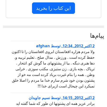
این کتاب را بخرید
پيام‌ها
2 اكتبر 2012, 12:34
,
توسط
afghan
ولا مردم هزاره افغانستان ابروی افغانستان را تا اکنون
حفظ کرده است . ورزش . مدال صلح . تعلیم تربیه و.
دها هنری دیگه . بیا از پشتونهای ما گوش کو. انتحار .
تریاک . بچه بازی . زن ستیزی. مکتب سوزی . خرابی
وطن . همه را بنام غیرت برباد کرده است مه خو از
پشتون بودن خود شرم سارم خدا ما مردم را اصلا خلق
نمیکرد این چیحال است ازبرای خدا !!!
2 اكتبر 2012, 14:15
,
توسط
نسیم جاویدان
برادر عزیز همه ای پشتونها ان طور که شما گفته اید