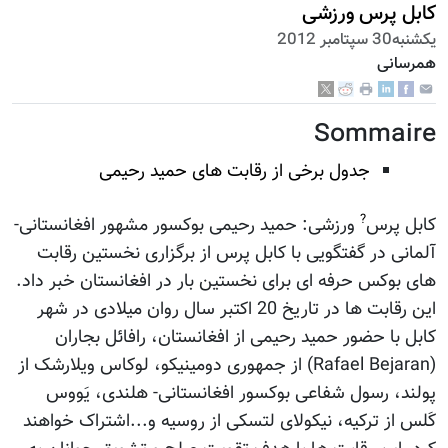
کابل پرس ورزشی
يكشنبه30 سپتامبر 2012
همرسانی
Sommaire
جدول برخی از رقابت های حمید رحیمی
?
کابل پرس
ورزشی: حمید رحیمی بوکسور مشهور افغانستانی-
آلمانی در گفتگویی با کابل پرس از برگزاری نخستین رقابت
های بوکس حرفه ای برای نخستین بار در افغانستان خبر داد.
این رقابت ها در تاریخ 20 اکتبر سال روان میلادی در شهر
کابل با حضور حمید رحیمی از افغانستان، رافائل بجاران
(Rafael Bejaran) از جمهوری دومینیکو، لوکاس ویلارشک از
پولند، رسول شفاعی بوکسور افغانستانی- هلندی، یَووس
کَلس از ترکیه، نیکولای لتسکی از روسیه و...اشتراک خواهند