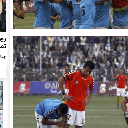
روز
تص
چهار شن