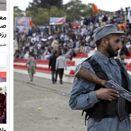
مع
صا
رز
شنبه8 دسامبر
ول