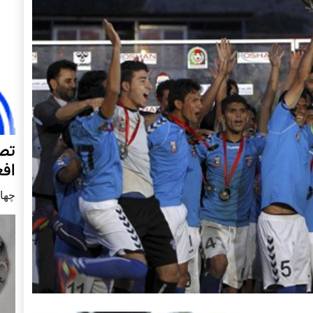
تصا
افغ
چهار شنب