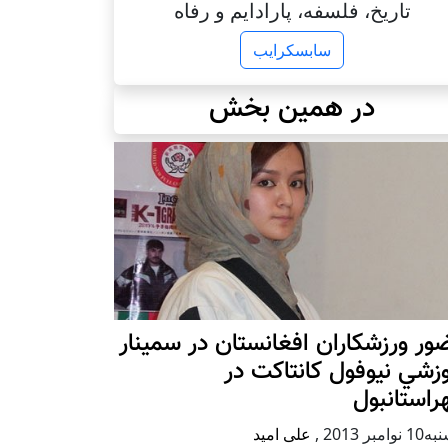
تاریخ، فلسفه، پارادایم و رفاه
سابسکرایب
در همین بخش
ر ورزشکاران افغانستان در سمينار
زشي نيوفول كانتاكت در
استانبول
وامبر 2013
,
علی امید