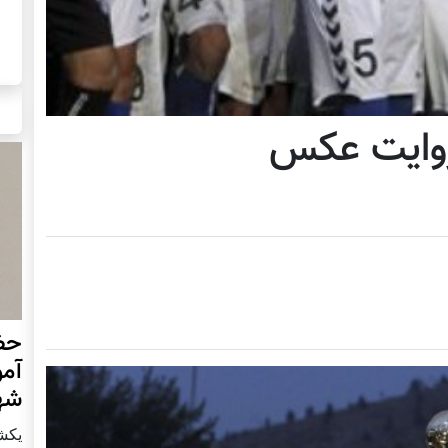
 روایت عکس
حضو
آمو
شهر
يكشنبه10 ن