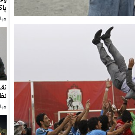
پا
چهار شنب
نق
نظ
چهار شنب