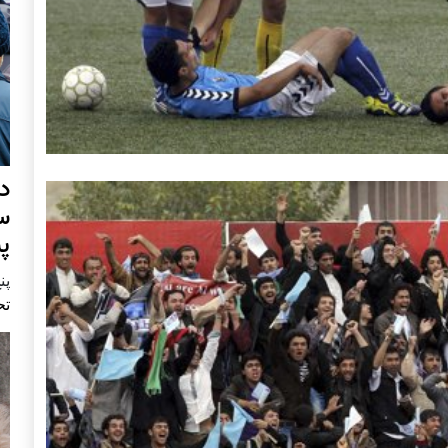
د
س
پ
پنج 
تح