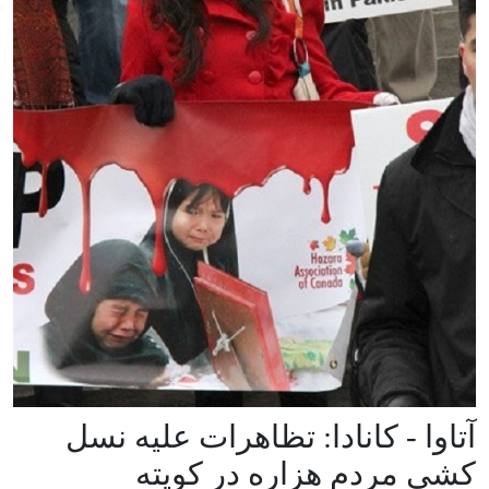
آتاوا - کانادا: تظاهرات علیه نسل
کشی مردم هزاره در کویته