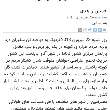
حسين زاهدی
سه شنبه26 فبروری 2013
همرسانی
روز شنبه 23 فبروری 2013 نزدیک به دو صد تن سفیران درد
و رنج مردم هزاره ی کویته در یک روز برفی و سرد مقابل
پارلمان مرکزی کشور کانادا در شهر آتاوا پایتخت این کشور
در یک تجمع اعتراضی خواهان متوقف شدن کشتار مردم در
کویته پاکستان و سراسر آن کشور شدند، تظاهرات کننده گان
همچنان خواهان به محاکمه کشانیدن عاملین جنایات گردیده
و از سازمانهای بین المللی و دولت کانادا برای تحت فشار قرار
دادن دولت پاکستان برای حفظ جان و مال شهروندان آن
کشور شدند.
معترضین از شهر های مختلف با طی مسافت های طولانی
چندین ساعته مانند شهر های تورنتو، مانتریال، هملتون،