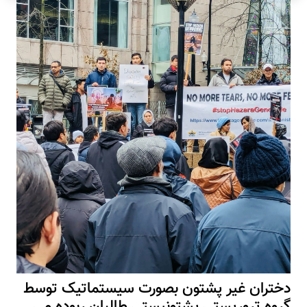
دختران غیر پشتون بصورت سیستماتیک توسط
گروه تروریستی پشتونیستی طالبان ربوده می