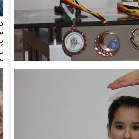
د
س
پ
پنج 
تح