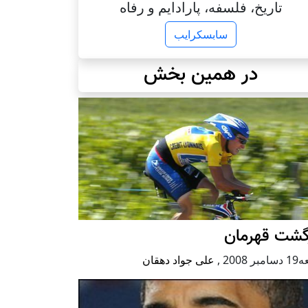
تاریخ، فلسفه، پارادایم و رفاه
سابسکرایب
در همین بخش
زگشت قهرمان
بر 2008
,
علی جواد دهقان