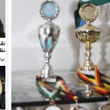
نق
نظ
چهار شنب