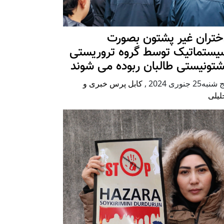
ختران غیر پشتون بصورت
یستماتیک توسط گروه تروریستی
شتونیستی طالبان ربوده می شوند
شنبه25 جنوری 2024
,
کابل پرس خبری و
لیلی