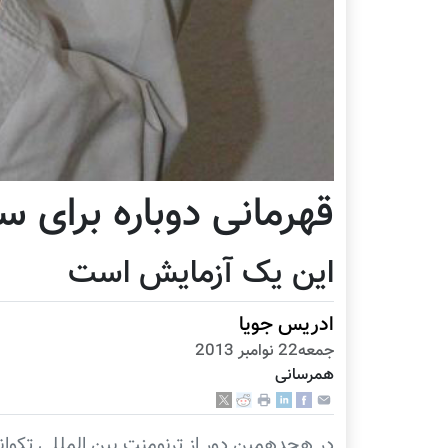
قهرمانى دوباره براى 
این یک آزمایش است
ادریس جویا
جمعه22 نوامبر 2013
همرسانی
در هجدهمين دور از ترنومنت بين المللى تكوان