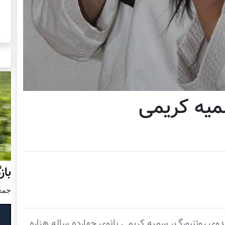
سميه كريمى
با
جمعه19 دسام
دوى روتنبورگ، سميه كريمى بانوى چهارده ساله هزاره