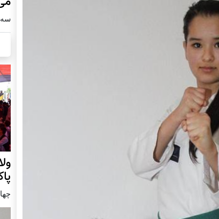
می
سه شنبه
ول
پا
چهار شنب