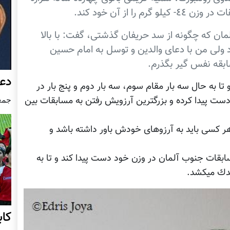
ا از آن خود كند.
مان كه چگونه از سد حريفان گذشتى، گفت: با بالا
لى من با دعاى والدين و توسل به امام حسين
بقه نفس گير بگذرم.
دعو
تا به حال سه بار مقام سوم، سه بار دوم و پنج بار در
ست پيدا كرده و بزرگترين آرزويش رفتن به مسابقات بين
جمعه7 نوامب
 كسى بايد به آرزوهاى خودش باور داشته باشد و
قات جنوب آلمان در وزن خود دست پيدا كند و تا به
يدك ميكشد.
کا