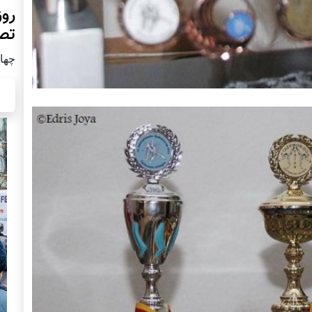
روز
تص
چهار شن