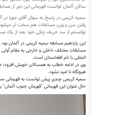
ساكن آلمان توانست قهرمانى اين دور از مسابقات در وزن ٤٤- كيلو گرم ر
سميه كريمى در پاسخ به سوال آقاى جويا در آل
رفتن سن و وزن مسابقات هم سخت تر ميشود و
توانستم از سد حريف چكى خود بعد از يك مسا
اين يازدهيم مسابقه سميه كريمى در آلمان بود و 
مسابقات مختلف داخلى و خارجى به مقام أولى د
المللى با نام افغانستان است.
وى در ادامه خطاب به همسالان خويش افزود؛ هر
هيچگاه نا اميد نشود.
سميه كريمى چندى پيش توانست به قهرمانى مساب
حال عنوان اين قهرمانى "قهرمان جنوب آلمان" 