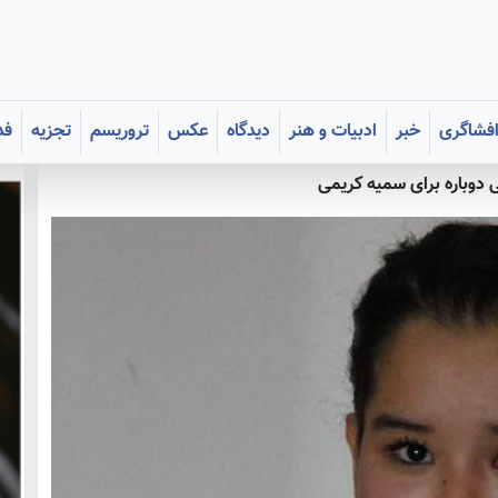
فشاگری
خبر
ادبیات و هنر
دیدگاه
عکس
تروریسم
تجزیه
فد
 دوباره براى سميه كريمى