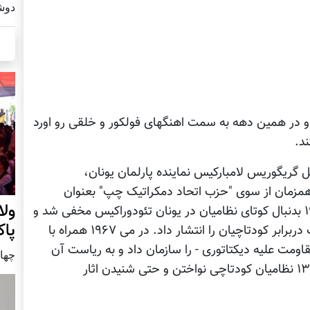
دوشنبه27 
شد و در همين دهه به سمت اهنگهای فولکور و خلقی رو اورد
د.
ل گريگوريس لامبارکيس نماينده پارلمان يونان،
مزمان از سوی "حزب اتحاد دمکراتيک چپ" بعنوان
ول
نماينده به پارلمان يونان راه يافت. در اوريل ۱۹۶۷ بدنبال کوتای نظامیان در يونان تئودوراکيس مخفی شد و
پا
از مخفی گاه نخستين فراخوان خود برای مقاومت دربرابر کودتاچيان را انتشار داد. در می ۱۹۶۷ همراه با
ومت عليه ديکتاتوری - را سازمان داد و به رياست آن
چهار شنب
برگزيده شد. در همين ماه بموجب فرمان شماره ۱۳ نظامیان کودتاچی نواختن و حتی شنيدن اثار