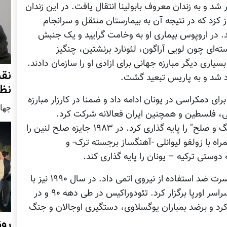
ئودوراکيس دستگير شد و به زندان معروف بابولينا انتقال يافت. در اين زندان
 کزد که در نتيجه آن به بيمارستان منتقل و سرانجام
. در اروپوس بيماری او به وخامت گراييد و يک جنبش
سته‌ای چون لويی آراگون، لئونارد برنشتين، چنگيز
بسياری ديگر مبارزه جهانی برای ازادی او را سازمان دادند.
نق
اد شد و به پاريس تبعيد گشت.
نظ
ای دمکراسی در يونان ادامه داد و ضمنا در کارزار مبارزه
چهار شنب
لی، فلسطين و همچنين ايران فعالانه شرکت کرد.
ميکيس تئودوراکيس در سال ۱۹۷۶ "جنبش فرهنگ و صلح" را پايه گذاری کرد. در ۱۹۸۳ جايزه صلح لنين را
 موفق شد همراه با زولفو ليوانلی -آهنگساز برجسته ترک- و
وستی ترکيه – يونان را پايه گذاری کند.
در همين سال پس از حادثه چرنوبيل تعدادی کنسرت ضد استفاده از نيروی اتمی داد. در سال ۱۹۹۰ نيز با
همکاری سازمان عفو بين الملل ۳۶ کنسرت در سراسر اورپا برگزار کرد. تئودوراکيس در طی دهه ۹۰ و در
کرد و برضد بمباران يوگسلاوی، دستگيری اوجالان و جنگ
روز