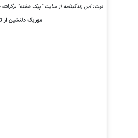
نوت: این زندگینامه از سایت "پيک هفته" برگرفته 
موزیک دلنشین از تئ