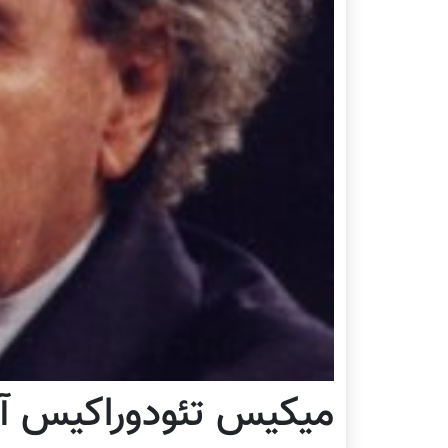
ميکيس تئودوراکيس آ