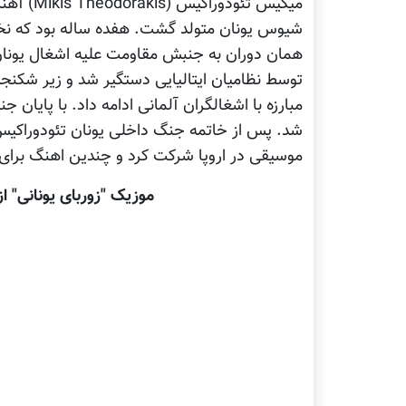
شيوس يونان متولد گشت. هفده ساله بود که نخست
توسط نظاميان ايتاليايی دستگير شد و زير شکنجه
مبارزه با اشغالگران آلمانی ادامه داد. با پايا
شد. پس از خاتمه جنگ داخلی يونان تئودوراکي
موسيقی در اروپا شرکت کرد و چندين اهنگ برای ب
موزیک "زوربای یونانی" ا