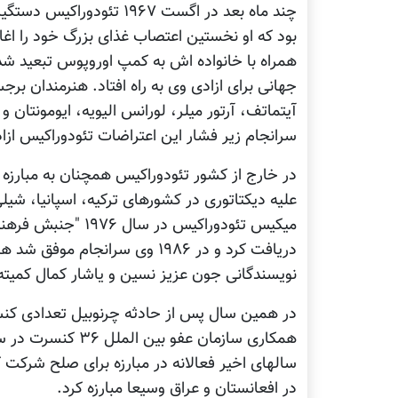
چند ماه بعد در اگست ۱۹۶۷ ت
بود که او نخستين اعتصاب غذای بزرگ خود را اغاز
همراه با خانواده اش به کمپ اوروپوس تبعيد شد
جهانی برای ازادی وی به راه افتاد. هنرمندان برج
آيتماتف، آرتور ميلر، لورانس اليويه، ايومونتان و 
سرانجام زير فشار اين اعتراضات تئودوراکيس از
در خارج از کشور تئودوراکيس همچنان به مبارزه بر
عليه ديکتاتوری در کشورهای ترکيه، اسپانيا، شي
دريافت کرد و در ۱۹۸۶ وی سرانجام
نويسندگانی جون عزيز نسين و ياشار کمال کميته د
سالهای اخير فعالانه در مبارزه برای صلح شرکت 
در افعانستان و عراق وسيعا مبارزه کرد.