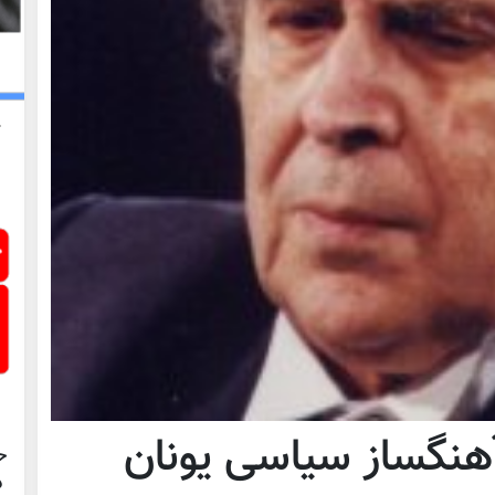
هنگساز سیاسی یونان
ح
د