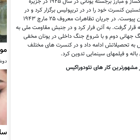
ميکيس تئودوراکيس (Mikis Theodorakis) آهنگساز و مبارز برجسته يونانی در سال ۱۹۲۵ در جزيره
ين کنسرت خود را در در تريپوليس برگزار کرد و در
همان دوران به جنبش مقاومت عليه اشغال يونان پيوست. در جريان تظاهرات معروف ۲۵ مارچ ۱۹۴۳
 قرار گرفت. به آتن فرار کرد و در جنبش مقاومت ملی به
ن جنگ جهانی دوم و با شروع جنگ داخلی در يونان مخفی
س به تحصيلاتش ادامه داد و در کنسرت های مختلف
مو
اله و فيلمهای سينمايی تدوين کرد.
دوشنبه29 د
ز مشهورترین کار های تئودوراکیس
سل