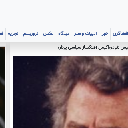
فشاگری
خبر
ادبیات و هنر
دیدگاه
عکس
تروریسم
تجزیه
فد
يس تئودوراکيس آهنگساز سیاسی یونان