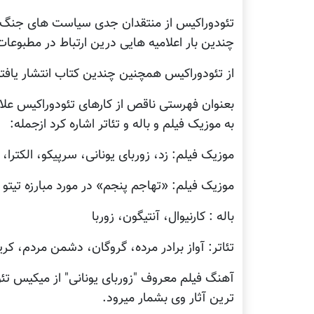
تئودوراکیس از منتقدان جدی سیاست های جنگ طلبا
چندین بار اعلامیه هایی درین ارتباط در مطبوع
از تئودوراکيس همچنين چندين کتاب انتشار يافت
بعنوان فهرستی ناقص از کارهای تئودوراکيس علا
به موزيک فيلم و باله و تئاتر اشاره کرد ازجمله:
موزيک فيلم: زد، زوربای يونانی، سرپيکو، الکترا
موزيک فيلم: «تهاجم پنجم» در مورد مبارزه تیتو
باله : کارنيوال، آنتيگون، زوربا
تئاتر: آواز برادر مرده، گروگان، دشمن مردم، 
آهنگ فيلم معروف "زوربای يونانی" از ميکيس تئ
ترین آثار وی بشمار میرود.