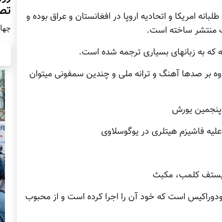
تص
نه امریکا و اتحادیه اروپا در افغانستان و عراق بوده و
چهار شن
ات منتشر ساخته است.
ه که به زبانهای بسياری ترجمه شده است.
وه بر صدها آهنگ و ترانه ملی و چندين سمفونی ميتوان
، پنجمين يورش
 علیه فاشیزم هیتلری در یوگوسلاوی
کريستف کلمب، مکبث
ودوراکيس است که خود آن را اجرا کرده است و از محبوب