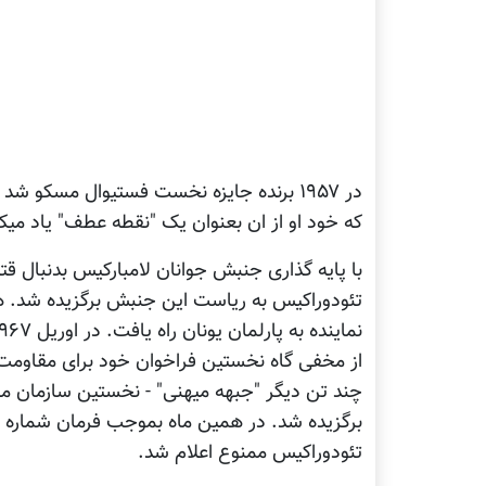
در ۱۹۵۷ برنده جايزه نخست فستيوال مسکو 
که خود او از ان بعنوان يک "نقطه عطف" ياد ميکن
با پايه گذاری جنبش جوانان لامبارکيس بدنبال قت
تئودوراکيس به رياست اين جنبش برگزيده شد. ه
چند تن ديگر "جبهه ميهنی" - نخستين سازمان مقا
تئودوراکيس ممنوع اعلام شد.